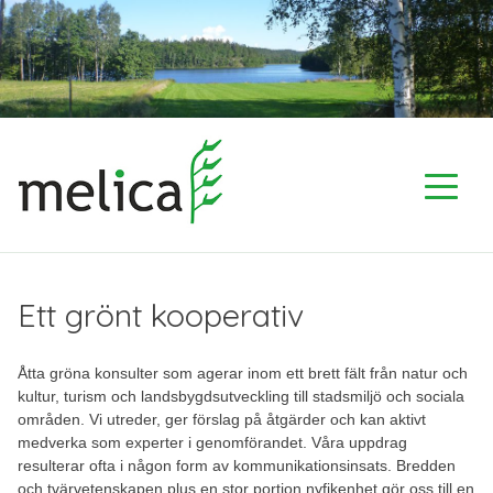
Skip
to
content
Ett grönt kooperativ
Åtta gröna konsulter som agerar inom ett brett fält från natur och
kultur, turism och landsbygdsutveckling till stadsmiljö och sociala
områden. Vi utreder, ger förslag på åtgärder och kan aktivt
medverka som experter i genomförandet. Våra uppdrag
resulterar ofta i någon form av kommunikationsinsats. Bredden
och tvärvetenskapen plus en stor portion nyfikenhet gör oss till en