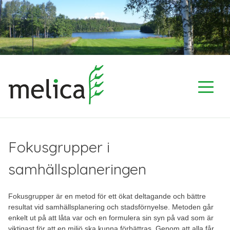
Skip
to
content
Fokusgrupper i
samhällsplaneringen
Fokusgrupper är en metod för ett ökat deltagande och bättre
resultat vid samhällsplanering och stadsförnyelse. Metoden går
enkelt ut på att låta var och en formulera sin syn på vad som är
viktigast för att en miljö ska kunna förbättras. Genom att alla får