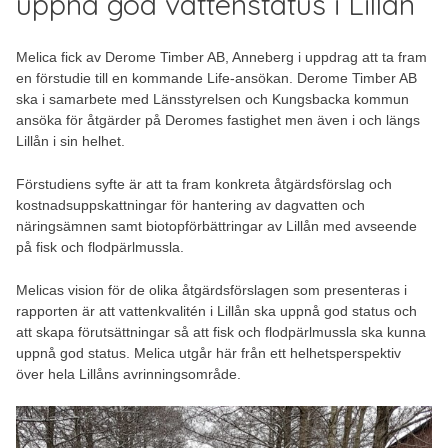
uppnå god vattenstatus i Lillån
Melica fick av Derome Timber AB, Anneberg i uppdrag att ta fram
en förstudie till en kommande Life-ansökan. Derome Timber AB
ska i samarbete med Länsstyrelsen och Kungsbacka kommun
ansöka för åtgärder på Deromes fastighet men även i och längs
Lillån i sin helhet.
Förstudiens syfte är att ta fram konkreta åtgärdsförslag och
kostnadsuppskattningar för hantering av dagvatten och
näringsämnen samt biotopförbättringar av Lillån med avseende
på fisk och flodpärlmussla.
Melicas vision för de olika åtgärdsförslagen som presenteras i
rapporten är att vattenkvalitén i Lillån ska uppnå god status och
att skapa förutsättningar så att fisk och flodpärlmussla ska kunna
uppnå god status. Melica utgår här från ett helhetsperspektiv
över hela Lillåns avrinningsområde.