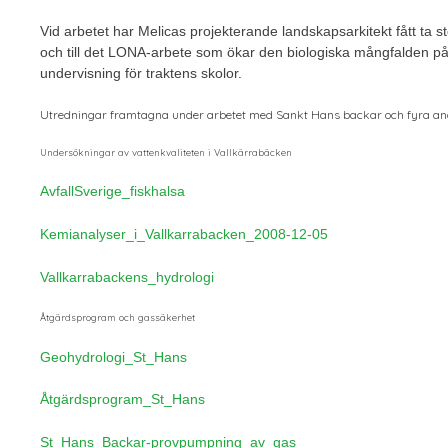
Vid arbetet har Melicas projekterande landskapsarkitekt fått ta st
och till det LONA-arbete som ökar den biologiska mångfalden p
undervisning för traktens skolor.
Utredningar framtagna under arbetet med Sankt Hans backar och fyra and
Undersökningar av vattenkvaliteten
i Vallkärrabäcken
AvfallSverige_fiskhalsa
Kemianalyser_i_Vallkarrabacken_2008-12-05
Vallkarrabackens_hydrologi
Åtgärdsprogram och gassäkerhet
Geohydrologi_St_Hans
Åtgärdsprogram_St_Hans
St_Hans_Backar-provpumpning_av_gas