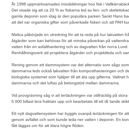
År 1998 uppmärksamades missbildningar hos fisk i Vallkärrabäc
Det visade sig att ca 20 % av fiskarna led av fen- och skelettsk
gamla deponin som idag är den populära parken Sankt Hans bac
att det var organiska gifter som påverkade fisken och att PAH kun
Melica påbörjade en utredning för att ta reda på hur lakvatten fr
åtgärder som kan behövas för att minska påverkan på vattendra
vatten från en asfalthantering och av dagvatten från norra Lund
Renhållningsverk att projektera åtgärder och projektleda och sa
Rening genom ett dammsystem var det alternativ som sågs som bä
dammarna leds också lakvatten från komposthanteringen och det
biologiska systemet som hjälper till att äta upp gifterna. Vattnet 
dammarna och det luftas på betongstöd mellan dammarna.
Vid provgrävning såg vi att lertäckningen var otillräcklig på stora
5 000 billast lera fraktats upp och bearbetats till ett t&¨tande skikt
Ett nytt dagvattensystem har byggts ovanpå lertäckningen för at
genom avfallet och som kunde leda ner vatten i deponin. En ko
fått läggas om för att klara högre flöden.