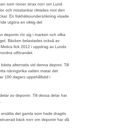
ken som rinner strax norr om Lund.
ador och misstankar riktades mot den
kar. En fiskhälsoundersökning visade
de utgöra en viktig del.
ån deponin rör sig i marken och vilka
get. Bäcken belastades också av
. Melica fick 2012 i uppdrag av Lunds
mordna utförandet.
sta alternativ vid denna deponi. Till
ta näringsrika vatten matar det
har 100 dagars uppehållstid i
 delar av deponin. Till dessa delar har
.
t ersätta det gamla som hade dragits
nstruerad bäck norr om deponin har då