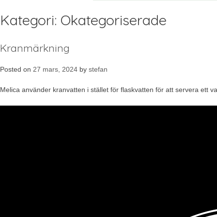
Kategori:
Okategoriserade
Kranmärkning
Posted on
27 mars, 2024
by
stefan
Melica använder kranvatten i stället för flaskvatten för att servera ett 