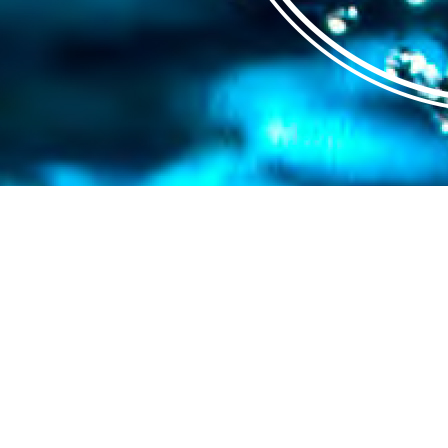
Posted in
Okategoriserade
Melica
Viktoriagatan 9
44133 Alingsås