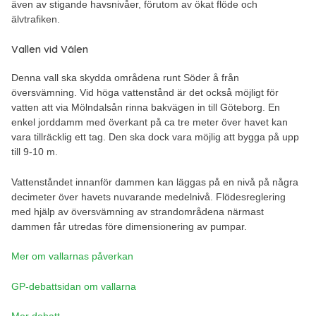
även av stigande havsnivåer, förutom av ökat flöde och
älvtrafiken.
Vallen vid Välen
Denna vall ska skydda områdena runt Söder å från
översvämning. Vid höga vattenstånd är det också möjligt för
vatten att via Mölndalsån rinna bakvägen in till Göteborg. En
enkel jorddamm med överkant på ca tre meter över havet kan
vara tillräcklig ett tag. Den ska dock vara möjlig att bygga på upp
till 9-10 m.
Vattenståndet innanför dammen kan läggas på en nivå på några
decimeter över havets nuvarande medelnivå. Flödesreglering
med hjälp av översvämning av strandområdena närmast
dammen får utredas före dimensionering av pumpar.
Mer om vallarnas påverkan
GP-debattsidan om vallarna