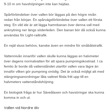
9-10 m om havshöjningen inte kan hejdas.
Spårförbindelser över vallen bör läggas på den högre nivån
redan från början. En spårvägsförbindelse över vallen ett första
steg. En vild ide är att lägga hamnbanan över denna vall med
anknytning ner längs söderleden. Den banan bör då också kunna
användas för Light-railtrafik.
En rejäl sluss behövs, kanske även en mindre för småbåtstrafik.
Vattennivån innanför vallen skulle kunna läggas en halvmeter
över dagens normalvatten för att spara pumpningskostnad. I ca
femtio år borde då vattenståndet utanför vallen vara lägre än
innaför vilken gör pumpning onödig. Det är också möjligt att med
stängningsanordningar låta vattnet flöda fritt upp till en
halvmeters vattenståndshöjning.
En biologisk fråga är hur Säveålaxen och havsöringar ska kunna
komma in och ut.
Vallen vid Nordre älv