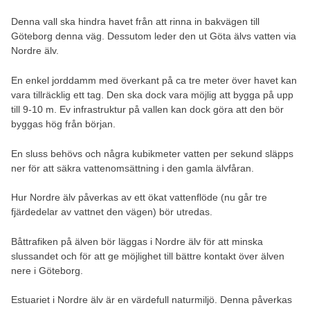
Denna vall ska hindra havet från att rinna in bakvägen till
Göteborg denna väg. Dessutom leder den ut Göta älvs vatten via
Nordre älv.
En enkel jorddamm med överkant på ca tre meter över havet kan
vara tillräcklig ett tag. Den ska dock vara möjlig att bygga på upp
till 9-10 m. Ev infrastruktur på vallen kan dock göra att den bör
byggas hög från början.
En sluss behövs och några kubikmeter vatten per sekund släpps
ner för att säkra vattenomsättning i den gamla älvfåran.
Hur Nordre älv påverkas av ett ökat vattenflöde (nu går tre
fjärdedelar av vattnet den vägen) bör utredas.
Båttrafiken på älven bör läggas i Nordre älv för att minska
slussandet och för att ge möjlighet till bättre kontakt över älven
nere i Göteborg.
Estuariet i Nordre älv är en värdefull naturmiljö. Denna påverkas